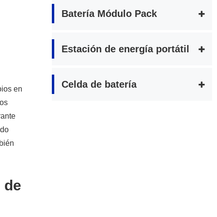
Batería Módulo Pack
Estación de energía portátil
Celda de batería
bios en
dos
rante
ado
mbién
 de