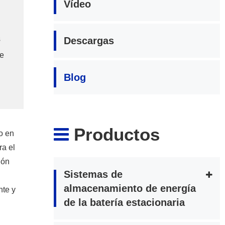
Vídeo
s
Descargas
de
Blog
Productos
o en
ra el
ión
Sistemas de
almacenamiento de energía
nte y
de la batería estacionaria