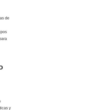
mas de
ipos
para
o
s
ticas y