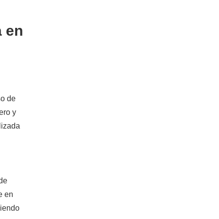
a en
so de
ero y
lizada
 de
e en
diendo